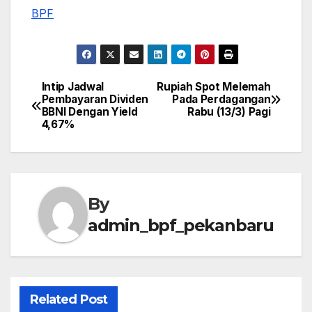
BPF
Intip Jadwal
Rupiah Spot Melemah
Post
Pembayaran Dividen
Pada Perdagangan
BBNI Dengan Yield
Rabu (13/3) Pagi
navigation
4,67%
By
admin_bpf_pekanbaru
Related Post