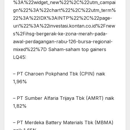
%3A%22widget_new%22%2C%22utm_campai
gn%22%3A%22chart%22%2C%22utm_term%
22%3A%22IDX%3AINTP%22%2C%22page-
uri%22%3A%22investasi.kontan.co.id%2Fnew
s%2Fihsg-bergerak-ke-zona-merah-pada-
awal-perdagangan-rabu-126-bursa-regional-
mixed%22%7D Saham-saham top gainers
LQ45:
– PT Charoen Pokphand Tbk (CPIN) naik
1,96%
– PT Sumber Alfaria Trijaya Tbk (AMRT) naik
1,82%
– PT Merdeka Battery Materials Tbk (MBMA)