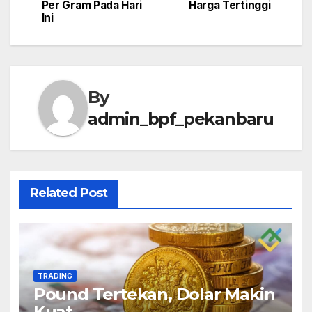
navigation
Per Gram Pada Hari
Harga Tertinggi
Ini
By
admin_bpf_pekanbaru
Related Post
TRADING
Pound Tertekan, Dolar Makin
Kuat