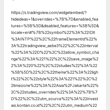
https://s.tradingview.com/widgetembed/?
hideideas=1&overrides=%7B%7D&enabled_fea
tures=%5B%5D&disabled_features=%5B%5D&
locale=en#%7B%22symbol%22%3A%22IDX
%3AINTP%22%2C%22frameElementId%22%
3A%22tradingview_aebe3%22%2C%22interval
%22%3A%22D%22%2C%22allow_symbol_cha
nge%22%3A%221%22%2C%22save_image%2
2%3A%220%22%2C%22studies%22%3A%22
%5B%5D%22%2C%22theme%22%3A%22ligh
t%22%2C%22style%22%3A%221%22%2C%2
2timezone%22%3A%22Asia%2FJakarta%22%
2C%22studies_overrides%22%3A%22%7B%7
D%22%2C%22utm_source%22%3A%22invest
asi.kontan.co.id%22%2C%22utm_medium%22