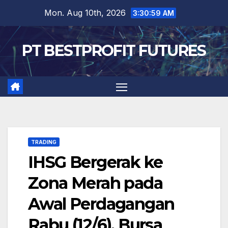
Skip
Mon. Aug 10th, 2026
3:31:00 AM
to
content
PT BESTPROFIT FUTURES
TRADING
IHSG Bergerak ke
Zona Merah pada
Awal Perdagangan
Rabu (12/6), Bursa