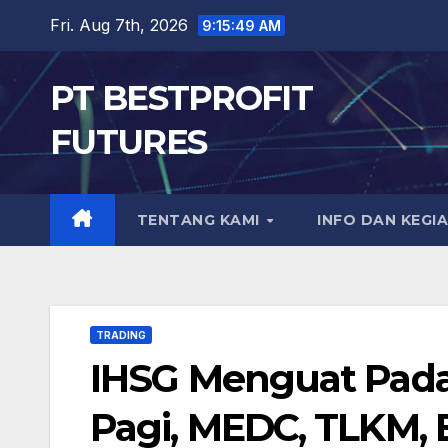
Skip
Fri. Aug 7th, 2026
9:15:50 AM
to
content
PT BESTPROFIT
FUTURES
TENTANG KAMI
INFO DAN KEGI
TRADING
IHSG Menguat Pada
Pagi, MEDC, TLKM,