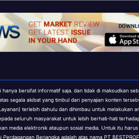
i hanya bersifat informatif saja. dan tidak di maksudkan s
b atas segala akibat yang timbul dari penyajian konten ters
ayanan) terlebih dahulu dan dihimbau untuk melakukan an
epada seluruh masyarakat untuk lebih berhati-hati terha
media elektronik ataupun sosial media. Untuk itu harus 
ksi Perdagangan Berjangka adalah atas nama PT BESTPR