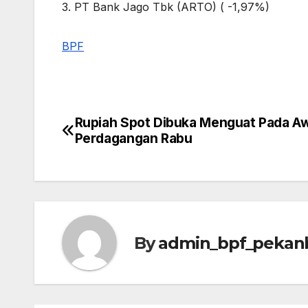
3. PT Bank Jago Tbk (ARTO) ( -1,97%)
BPF
Rupiah Spot Dibuka Menguat Pada Aw
Post
Perdagangan Rabu
navigation
By
admin_bpf_pekan