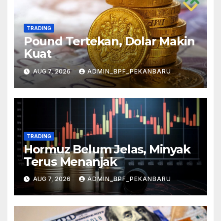
TRADING
Pound Tertekan, Dolar Makin
Kuat
AUG 7, 2026
ADMIN_BPF_PEKANBARU
TRADING
Hormuz Belum Jelas, Minyak
Terus Menanjak
AUG 7, 2026
ADMIN_BPF_PEKANBARU