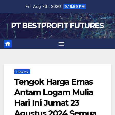
Skip
Fri. Aug 7th, 2026
9:16:59 PM
to
content
PT BESTPROFIT FUTURES
TRADING
Tengok Harga Emas
Antam Logam Mulia
Hari Ini Jumat 23
Agustus 2024 Semua