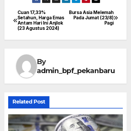
Cuan 17,33%
Bursa Asia Melemah
Post
Setahun, Harga Emas
Pada Jumat (23/8)
Antam Hari Ini Anjlok
Pagi
navigation
(23 Agustus 2024)
By
admin_bpf_pekanbaru
Related Post