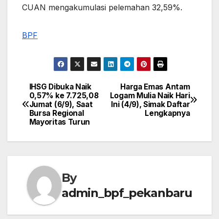
CUAN mengakumulasi pelemahan 32,59%.
BPF
IHSG Dibuka Naik
Harga Emas Antam
Post
0,57% ke 7.725,08
Logam Mulia Naik Hari
Jumat (6/9), Saat
Ini (4/9), Simak Daftar
navigation
Bursa Regional
Lengkapnya
Mayoritas Turun
By
admin_bpf_pekanbaru