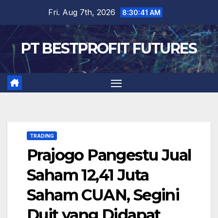
Skip
Fri. Aug 7th, 2026
8:30:42 AM
to
content
PT BESTPROFIT FUTURES
TRADING
Prajogo Pangestu Jual
Saham 12,41 Juta
Saham CUAN, Segini
Duit yang Didapat