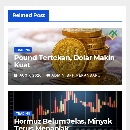
Related Post
TRADING
Pound Tertekan, Dolar Makin
Kuat
AUG 7, 2026
ADMIN_BPF_PEKANBARU
TRADING
Hormuz Belum Jelas, Minyak
Terus Menanjak