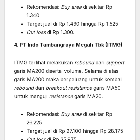
Rekomendasi:
Buy area
di sekitar Rp
1.340
Target jual di Rp 1.430 hingga Rp 1.525
Cut loss
di Rp 1.300.
4. PT Indo Tambangraya Megah Tbk (ITMG)
ITMG terlihat melakukan
rebound
dari
support
garis MA200 disertai volume. Selama di atas
garis MA200 maka berpeluang untuk kembali
rebound
dan
breakout resistance
garis MA50
untuk menguji
resistance
garis MA20.
Rekomendasi:
Buy area
di sekitar Rp
26.225
Target jual di Rp 27.100 hingga Rp 28.175
Cut loss
di Rp 25.975.