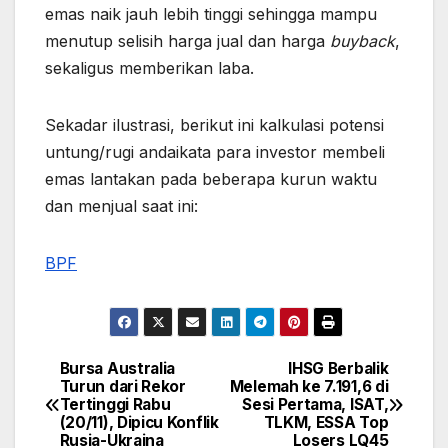
emas naik jauh lebih tinggi sehingga mampu
menutup selisih harga jual dan harga
buyback
,
sekaligus memberikan laba.
Sekadar ilustrasi, berikut ini kalkulasi potensi
untung/rugi andaikata para investor membeli
emas lantakan pada beberapa kurun waktu
dan menjual saat ini:
BPF
Bursa Australia
IHSG Berbalik
Post
Turun dari Rekor
Melemah ke 7.191,6 di
Tertinggi Rabu
Sesi Pertama, ISAT,
navigation
(20/11), Dipicu Konflik
TLKM, ESSA Top
Rusia-Ukraina
Losers LQ45