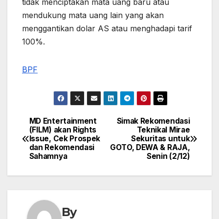
tidak menciptakan mata uang baru atau
mendukung mata uang lain yang akan
menggantikan dolar AS atau menghadapi tarif
100%.
BPF
MD Entertainment
Simak Rekomendasi
Post
(FILM) akan Rights
Teknikal Mirae
Issue, Cek Prospek
Sekuritas untuk
navigation
dan Rekomendasi
GOTO, DEWA & RAJA,
Sahamnya
Senin (2/12)
By