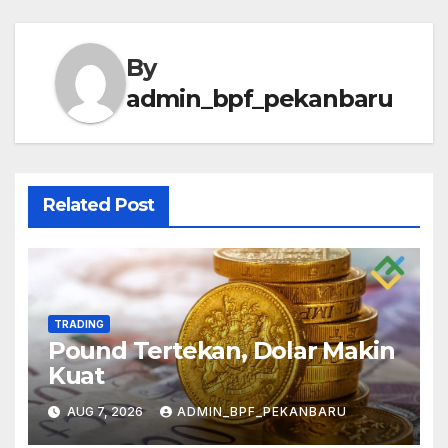
By
admin_bpf_pekanbaru
Related Post
TRADING
Pound Tertekan, Dolar Makin
Kuat
AUG 7, 2026
ADMIN_BPF_PEKANBARU