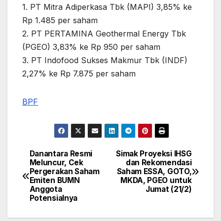
1. PT Mitra Adiperkasa Tbk (MAPI) 3,85% ke
Rp 1.485 per saham
2. PT PERTAMINA Geothermal Energy Tbk
(PGEO) 3,83% ke Rp 950 per saham
3. PT Indofood Sukses Makmur Tbk (INDF)
2,27% ke Rp 7.875 per saham
BPF
Danantara Resmi
Simak Proyeksi IHSG
Post
Meluncur, Cek
dan Rekomendasi
Pergerakan Saham
Saham ESSA, GOTO,
navigation
Emiten BUMN
MKDA, PGEO untuk
Anggota
Jumat (21/2)
Potensialnya