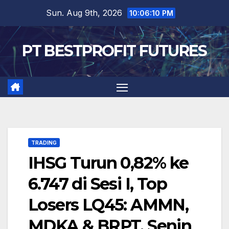
Skip
Sun. Aug 9th, 2026
10:06:10 PM
to
content
PT BESTPROFIT FUTURES
TRADING
IHSG Turun 0,82% ke
6.747 di Sesi I, Top
Losers LQ45: AMMN,
MDKA & BRPT, Senin