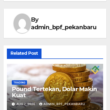
By
admin_bpf_pekanbaru
Related Post
TRADING
Pound Tertekan, Dolar Makin
Kuat
AUG 7, 2026
ADMIN_BPF_PEKANBARU