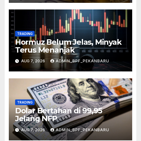
TRADING
Hormuz Belum Jelas, Minyak
Terus Menanjak
AUG 7, 2026
ADMIN_BPF_PEKANBARU
TRADING
Dolar Bertahan di 99,95
Jelang NFP
AUG 7, 2026
ADMIN_BPF_PEKANBARU