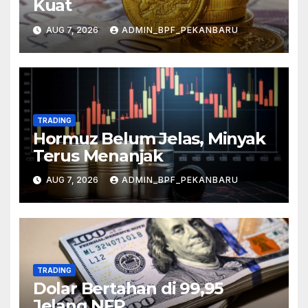
Kuat
AUG 7, 2026
ADMIN_BPF_PEKANBARU
TRADING
Hormuz Belum Jelas, Minyak
Terus Menanjak
AUG 7, 2026
ADMIN_BPF_PEKANBARU
TRADING
Dolar Bertahan di 99,95
Jelang NFP