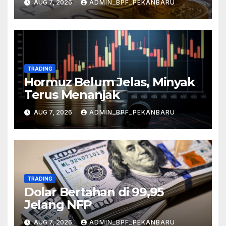
AUG 7, 2026
ADMIN_BPF_PEKANBARU
TRADING
Hormuz Belum Jelas, Minyak
Terus Menanjak
AUG 7, 2026
ADMIN_BPF_PEKANBARU
TRADING
Dolar Bertahan di 99,95
Jelang NFP
AUG 7, 2026
ADMIN_BPF_PEKANBARU