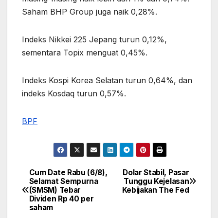
Saham BHP Group juga naik 0,28%.
Indeks Nikkei 225 Jepang turun 0,12%,
sementara Topix menguat 0,45%.
Indeks Kospi Korea Selatan turun 0,64%, dan
indeks Kosdaq turun 0,57%.
BPF
Cum Date Rabu (6/8),
Dolar Stabil, Pasar
Post
Selamat Sempurna
Tunggu Kejelasan
(SMSM) Tebar
Kebijakan The Fed
navigation
Dividen Rp 40 per
saham