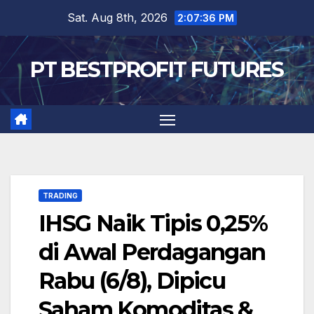
Skip
Sat. Aug 8th, 2026
2:07:37 PM
to
content
PT BESTPROFIT FUTURES
TRADING
IHSG Naik Tipis 0,25%
di Awal Perdagangan
Rabu (6/8), Dipicu
Saham Komoditas &