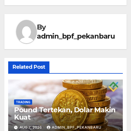
By
admin_bpf_pekanbaru
Related Post
TRADING
Pound Tertekan, Dolar Makin
Kuat
AUG 7, 2026
ADMIN_BPF_PEKANBARU