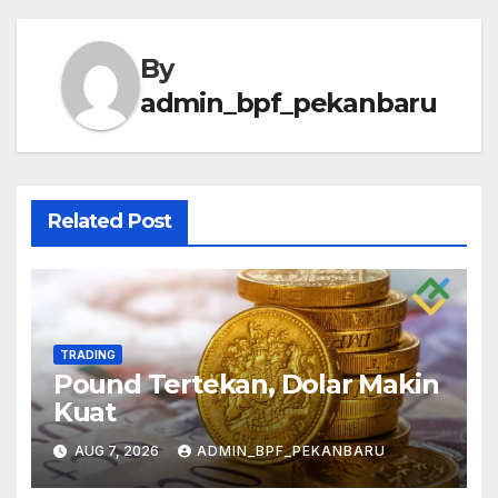
By
admin_bpf_pekanbaru
Related Post
TRADING
Pound Tertekan, Dolar Makin
Kuat
AUG 7, 2026
ADMIN_BPF_PEKANBARU