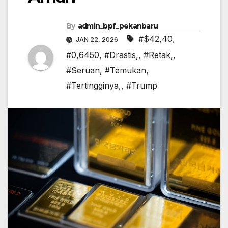
By
admin_bpf_pekanbaru
#$42,40
,
JAN 22, 2026
#0,6450
,
#Drastis,
,
#Retak,
,
#Seruan
,
#Temukan
,
#Tertingginya,
,
#Trump