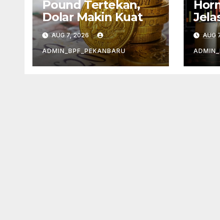
Pound Tertekan,
Hor
Dolar Makin Kuat
Jela
Men
AUG 7, 2026
AUG 7
ADMIN_BPF_PEKANBARU
ADMIN_