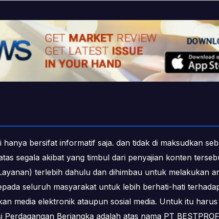
i hanya bersifat informatif saja. dan tidak di maksudkan s
b atas segala akibat yang timbul dari penyajian konten ters
ayanan) terlebih dahulu dan dihimbau untuk melakukan an
epada seluruh masyarakat untuk lebih berhati-hati terha
media elektronik ataupun sosial media. Untuk itu harus 
ksi Perdagangan Berjangka adalah atas nama PT BESTPR