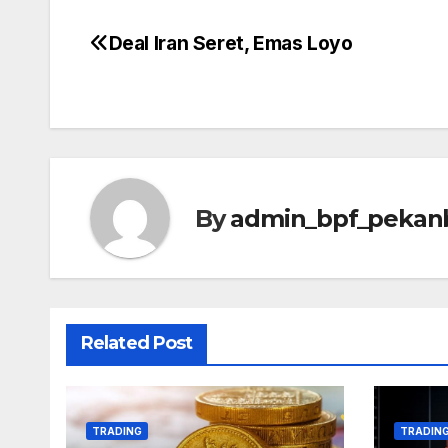
Deal Iran Seret, Emas Loyo
Post
navigation
By
admin_bpf_pekan
Related Post
TRADING
TRADIN