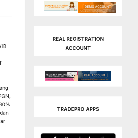
REAL REGISTRATION
WIB
ACCOUNT
T
yang
 PGN,
 80%
TRADEPRO
APPS
 dan
bar