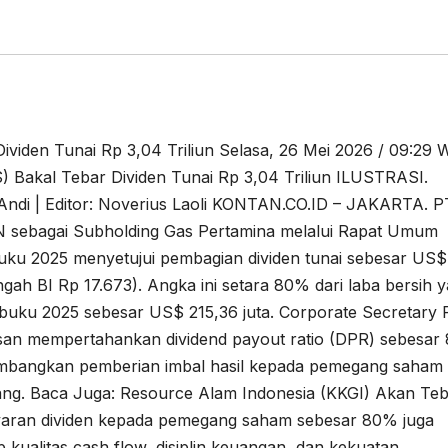
iden Tunai Rp 3,04 Triliun Selasa, 26 Mei 2026 / 09:29 
Bakal Tebar Dividen Tunai Rp 3,04 Triliun ILUSTRASI.
Andi | Editor: Noverius Laoli KONTAN.CO.ID – JAKARTA. P
 sebagai Subholding Gas Pertamina melalui Rapat Umum
 2025 menyetujui pembagian dividen tunai sebesar US$
tengah BI Rp 17.673). Angka ini setara 80% dari laba bersih 
n buku 2025 sebesar US$ 215,36 juta. Corporate Secretary
an mempertahankan dividend payout ratio (DPR) sebesar
bangkan pemberian imbal hasil kepada pemegang saham
jang. Baca Juga: Resource Alam Indonesia (KKGI) Akan Te
yaran dividen kepada pemegang saham sebesar 80% juga
ualitas cash flow, disiplin keuangan, dan kekuatan