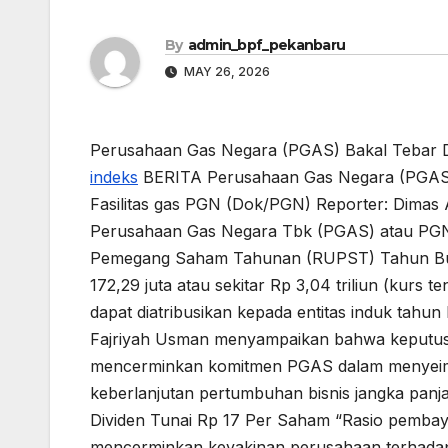
By
admin_bpf_pekanbaru
MAY 26, 2026
Perusahaan Gas Negara (PGAS) Bakal Tebar Div
indeks
BERITA Perusahaan Gas Negara (PGAS) 
Fasilitas gas PGN (Dok/PGN) Reporter: Dimas 
Perusahaan Gas Negara Tbk (PGAS) atau PGN
Pemegang Saham Tahunan (RUPST) Tahun Buku
172,29 juta atau sekitar Rp 3,04 triliun (kurs 
dapat diatribusikan kepada entitas induk tahu
Fajriyah Usman menyampaikan bahwa keputus
mencerminkan komitmen PGAS dalam menyeim
keberlanjutan pertumbuhan bisnis jangka pan
Dividen Tunai Rp 17 Per Saham “Rasio pemba
mencerminkan keyakinan perusahaan terhadap k