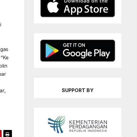
s
i
 gas
 “Ke
lin
bar
SUPPORT BY
ar,