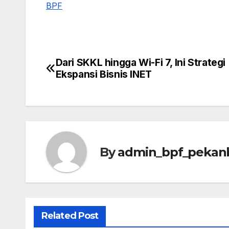
BPF
Dari SKKL hingga Wi-Fi 7, Ini Strategi
Post
Ekspansi Bisnis INET
navigation
By
admin_bpf_pekan
Related Post