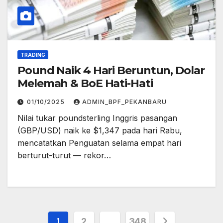
TRADING
Pound Naik 4 Hari Beruntun, Dolar
Melemah & BoE Hati-Hati
01/10/2025
ADMIN_BPF_PEKANBARU
Nilai tukar poundsterling Inggris pasangan
(GBP/USD) naik ke $1,347 pada hari Rabu,
mencatatkan Penguatan selama empat hari
berturut-turut — rekor…
Posts
1
2
…
348