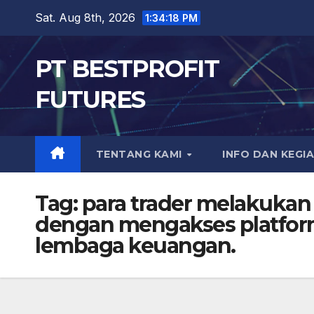
Skip
Sat. Aug 8th, 2026
1:34:20 PM
to
content
PT BESTPROFIT
FUTURES
TENTANG KAMI
INFO DAN KEGI
Tag:
para trader melakukan
dengan mengakses platform
lembaga keuangan.