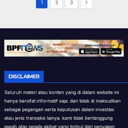
Posts
1
2
3
pagination
DISCLAIMER
Seluruh materi atau konten yang di dalam website ini
hanya bersifat informatif saja. dan tidak di maksudkan
sebagai pegangan serta keputusan dalam investasi
atau jenis transaksi lainya. kami tidak bertanggung
jawab atas segala akibat yang timbul dari penyajian