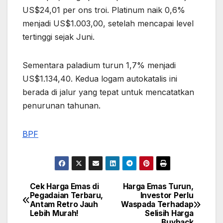
US$24,01 per ons troi. Platinum naik 0,6%
menjadi US$1.003,00, setelah mencapai level
tertinggi sejak Juni.
Sementara paladium turun 1,7% menjadi
US$1.134,40. Kedua logam autokatalis ini
berada di jalur yang tepat untuk mencatatkan
penurunan tahunan.
BPF
Cek Harga Emas di
Harga Emas Turun,
Post
Pegadaian Terbaru,
Investor Perlu
Antam Retro Jauh
Waspada Terhadap
navigation
Lebih Murah!
Selisih Harga
Buyback