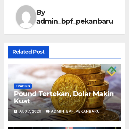
By
admin_bpf_pekanbaru
Related Post
TRADING
Pound Tertekan, Dolar Makin
Kuat
AUG 7, 2026
ADMIN_BPF_PEKANBARU