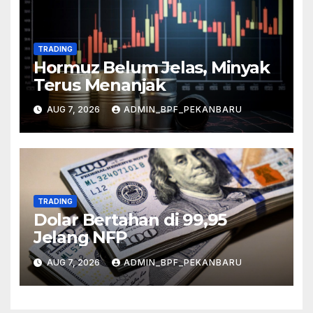
TRADING
Hormuz Belum Jelas, Minyak
Terus Menanjak
AUG 7, 2026
ADMIN_BPF_PEKANBARU
TRADING
Dolar Bertahan di 99,95
Jelang NFP
AUG 7, 2026
ADMIN_BPF_PEKANBARU