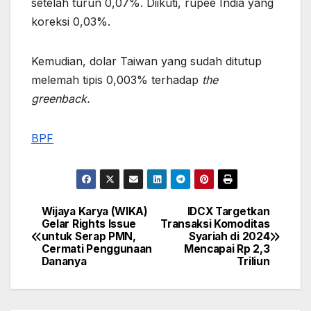
setelah turun 0,07%. Diikuti, rupee India yang
koreksi 0,03%.
Kemudian, dolar Taiwan yang sudah ditutup
melemah tipis 0,003% terhadap
the
greenback.
BPF
Wijaya Karya (WIKA)
IDCX Targetkan
Post
Gelar Rights Issue
Transaksi Komoditas
untuk Serap PMN,
Syariah di 2024
navigation
Cermati Penggunaan
Mencapai Rp 2,3
Dananya
Triliun