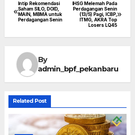
Intip Rekomendasi
IHSG Melemah Pada
Post
Saham SILO, DOID,
Perdagangan Senin
MAIN, MBMA untuk
(13/5) Pagi, ICBP,
navigation
Perdagangan Senin
ITMG, AKRA Top
Losers LQ45
By
admin_bpf_pekanbaru
Related Post