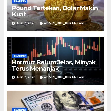
TRADING
Pound Tertekan, Dolar Makin
Kuat
AUG 7, 2026
ADMIN_BPF_PEKANBARU
TRADING
Hormuz Belum Jelas, Minyak
Terus Menanjak
AUG 7, 2026
ADMIN_BPF_PEKANBARU
TRADING