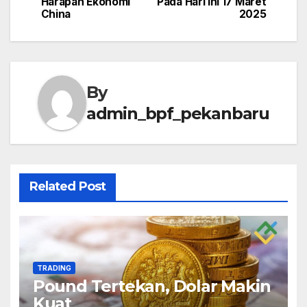
navigation
Harapan Ekonomi
Pada Hari Ini 17 Maret
China
2025
By
admin_bpf_pekanbaru
Related Post
TRADING
Pound Tertekan, Dolar Makin
Kuat