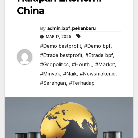
China
By
admin_bpf_pekanbaru
MAR 17, 2025
#Demo bestprofit
,
#Demo bpf
,
#Etrade bestprofit
,
#Etrade bpf
,
#Geopolitics
,
#Houthi,
,
#Market
,
#Minyak
,
#Naik
,
#Newsmaker.id
,
#Serangan
,
#Terhadap