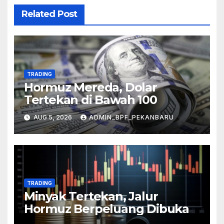
Related Post
TRADING
Hormuz Mereda, Dolar
Tertekan di Bawah 100
AUG 5, 2026
ADMIN_BPF_PEKANBARU
TRADING
Minyak Tertekan, Jalur
Hormuz Berpeluang Dibuka