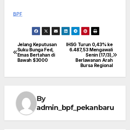
BPF
Jelang Keputusan
IHSG Turun 0,43% ke
Post
Suku Bunga Fed,
6.487,53 Mengawali
Emas Bertahan di
Senin (17/3),
navigation
Bawah $3000
Berlawanan Arah
Bursa Regional
By
admin_bpf_pekanbaru