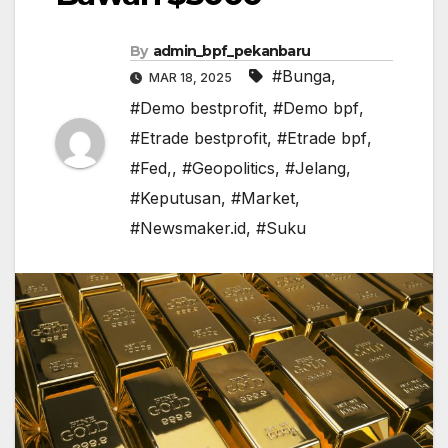
By
admin_bpf_pekanbaru
#Bunga
,
MAR 18, 2025
#Demo bestprofit
,
#Demo bpf
,
#Etrade bestprofit
,
#Etrade bpf
,
#Fed,
,
#Geopolitics
,
#Jelang
,
#Keputusan
,
#Market
,
#Newsmaker.id
,
#Suku