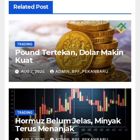
Related Post
TRADING
Pound Tertekan, Dolar Makin
Kuat
AUG 7, 2026
ADMIN_BPF_PEKANBARU
TRADING
Hormuz Belum Jelas, Minyak
Terus Menanjak
AUG 7, 2026
ADMIN_BPF_PEKANBARU