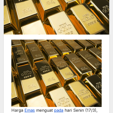
Harga
Emas
menguat
pada
hari Senin (17/3),