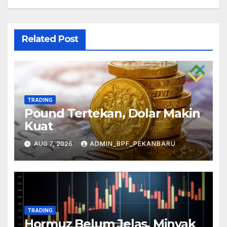
Related Post
TRADING
Pound Tertekan, Dolar Makin
Kuat
AUG 7, 2026
ADMIN_BPF_PEKANBARU
TRADING
Hormuz Belum Jelas, Minyak