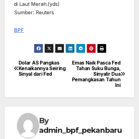
di Laut Merah.(yds)
Sumber: Reuters
BPF
Dolar AS Pangkas
Emas Naik Pasca Fed
Post
Kenaikannya Seiring
Tahan Suku Bunga,
Sinyal dari Fed
Sinyalir Dua
navigation
Pemangkasan Tahun
Ini
By
admin_bpf_pekanbaru