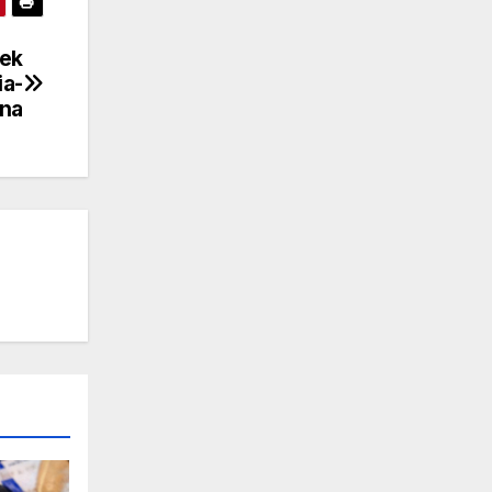
pek
ia-
ina