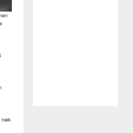
hari
a
5
n
 naik