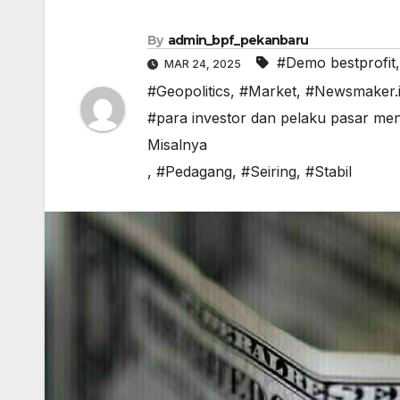
By
admin_bpf_pekanbaru
#Demo bestprofit
MAR 24, 2025
#Geopolitics
,
#Market
,
#Newsmaker.
#para investor dan pelaku pasar me
Misalnya
,
#Pedagang
,
#Seiring
,
#Stabil