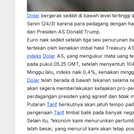
Dolar
bergerak sedikit di bawah level tertingg
Senin (24/3) karena para pedagang dengan ha
dari Presiden AS Donald Trump.
Euro naik sedikit setelah tiga sesi penurunan
tertekan oleh kenaikan imbal hasil Treasury AS
indeks
Dolar
AS, yang mengukur mata uang ter
pada pukul 05.25 GMT, setelah menyentuh 104,
Minggu lalu, indeks naik 0,4%, kenaikan mingg
Dolar
telah berada di bawah tekanan selama se
akan segera memberlakukan kebijakan pro-pe
perdagangan presiden yang agresif dan tidak 
Putaran
Tarif
berikutnya akan jatuh tempo pad
pengenaan
Tarif
timbal balik pada banyak nega
Selain itu, “ekonom kami menurunkan pertu
lebih besar, yang menurut kami akan tetap posi