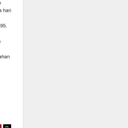
n
 hari
795.
n
bahan