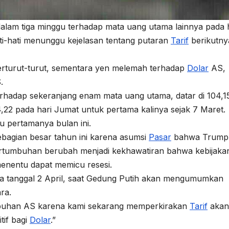
i dalam tiga minggu terhadap mata uang utama lainnya pada 
ti-hati menunggu kejelasan tentang putaran
Tarif
berikutny
 berturut-turut, sementara yen melemah terhadap
Dolar
AS,
.
hadap sekeranjang enam mata uang utama, datar di 104,1
22 pada hari Jumat untuk pertama kalinya sejak 7 Maret.
u pertamanya bulan ini.
bagian besar tahun ini karena asumsi
Pasar
bahwa Trump
rtumbuhan berubah menjadi kekhawatiran bahwa kebijaka
menentu dapat memicu resesi.
a tanggal 2 April, saat Gedung Putih akan mengumumkan
ra.
mbuhan AS karena kami sekarang memperkirakan
Tarif
akan
tif bagi
Dolar
.”