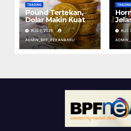
TRADING
TRADIN
Pound Tertekan,
Hor
Dolar Makin Kuat
Jela
Men
AUG 7, 2026
AUG 7
ADMIN_BPF_PEKANBARU
ADMIN_