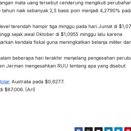
angan mata uang tersebut cenderung mengikuti perubaha
10 tahun naik sebanyak 2,5 basis poin menjadi 4,2790% pada
level terendah hampir tiga minggu pada hari Jumat di $1,0
inggi sejak awal Oktober di $1,0955 minggu lalu karena
rkan kendala fiskal guna meningkatkan belanja militer da
alam beberapa hari terakhir menjelang pengesahan peru
emen Jerman mengesahkan RUU tentang apa yang disebut
Dolar
Australia pada $0,6277.
i $87.006. (Arl)