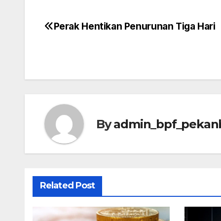
Perak Hentikan Penurunan Tiga Hari
Post
navigation
By
admin_bpf_pekan
Related Post