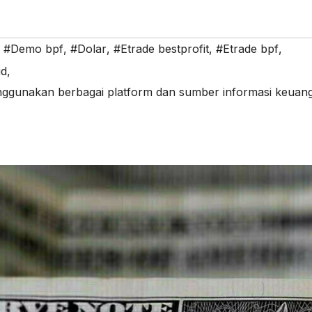
,
#Demo bpf
,
#Dolar
,
#Etrade bestprofit
,
#Etrade bpf
,
id
,
nggunakan berbagai platform dan sumber informasi keuan