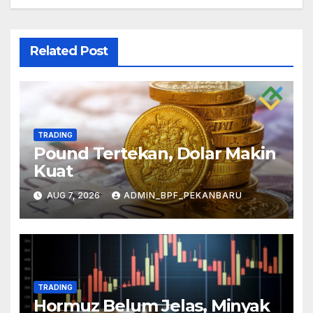
Related Post
TRADING
Pound Tertekan, Dolar Makin
Kuat
AUG 7, 2026
ADMIN_BPF_PEKANBARU
TRADING
Hormuz Belum Jelas, Minyak