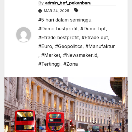
By
admin_bpf_pekanbaru
MAR 24, 2025
#5 hari dalam seminggu
,
#Demo bestprofit
,
#Demo bpf
,
#Etrade bestprofit
,
#Etrade bpf
,
#Euro
,
#Geopolitics
,
#Manufaktur
,
#Market
,
#Newsmaker.id
,
#Tertinggi
,
#Zona