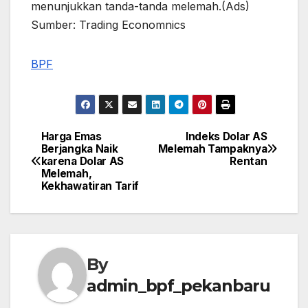
menunjukkan tanda-tanda melemah.(Ads)
Sumber: Trading Economnics
BPF
Harga Emas
Indeks Dolar AS
Post
Berjangka Naik
Melemah Tampaknya
karena Dolar AS
Rentan
navigation
Melemah,
Kekhawatiran Tarif
By
admin_bpf_pekanbaru