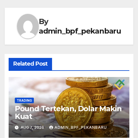
By
admin_bpf_pekanbaru
Related Post
TRADING
Pound Tertekan, Dolar Makin
Kuat
AUG 7, 2026
ADMIN_BPF_PEKANBARU