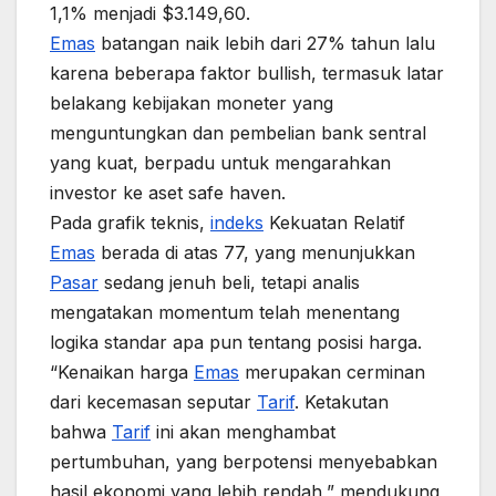
1,1% menjadi $3.149,60.
Emas
batangan naik lebih dari 27% tahun lalu
karena beberapa faktor bullish, termasuk latar
belakang kebijakan moneter yang
menguntungkan dan pembelian bank sentral
yang kuat, berpadu untuk mengarahkan
investor ke aset safe haven.
Pada grafik teknis,
indeks
Kekuatan Relatif
Emas
berada di atas 77, yang menunjukkan
Pasar
sedang jenuh beli, tetapi analis
mengatakan momentum telah menentang
logika standar apa pun tentang posisi harga.
“Kenaikan harga
Emas
merupakan cerminan
dari kecemasan seputar
Tarif
. Ketakutan
bahwa
Tarif
ini akan menghambat
pertumbuhan, yang berpotensi menyebabkan
hasil ekonomi yang lebih rendah,” mendukung