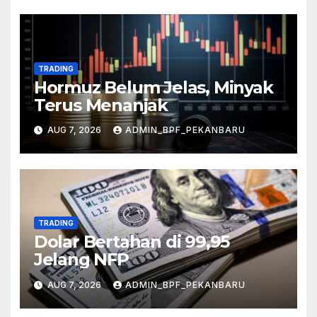
TRADING
Hormuz Belum Jelas, Minyak
Terus Menanjak
AUG 7, 2026
ADMIN_BPF_PEKANBARU
TRADING
Dolar Bertahan di 99,95
Jelang NFP
AUG 7, 2026
ADMIN_BPF_PEKANBARU