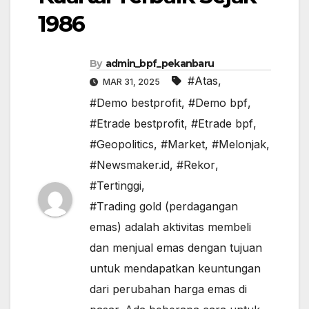
1986
By
admin_bpf_pekanbaru
#Atas
,
MAR 31, 2025
#Demo bestprofit
,
#Demo bpf
,
#Etrade bestprofit
,
#Etrade bpf
,
#Geopolitics
,
#Market
,
#Melonjak
,
#Newsmaker.id
,
#Rekor
,
#Tertinggi
,
#Trading gold (perdagangan
emas) adalah aktivitas membeli
dan menjual emas dengan tujuan
untuk mendapatkan keuntungan
dari perubahan harga emas di