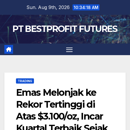
Skip
Sun. Aug 9th, 2026
10:34:19 AM
to
content
PT BESTPROFIT FUTURES
TRADING
Emas Melonjak ke
Rekor Tertinggi di
Atas $3.100/oz, Incar
Kuartal Terbaik Sejak