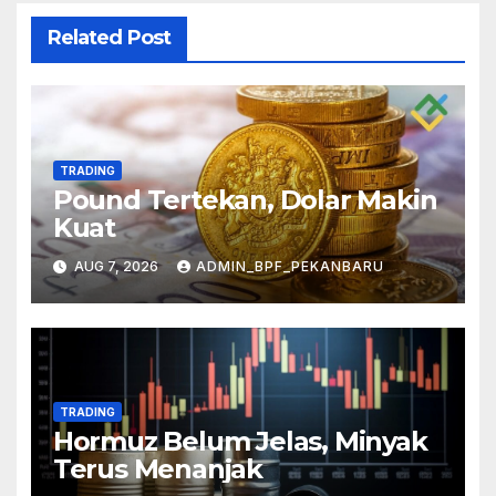
Related Post
TRADING
Pound Tertekan, Dolar Makin
Kuat
AUG 7, 2026
ADMIN_BPF_PEKANBARU
TRADING
Hormuz Belum Jelas, Minyak
Terus Menanjak