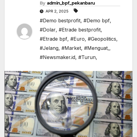
By
admin_bpf_pekanbaru
APR 2, 2025
#Demo bestprofit
,
#Demo bpf
,
#Dolar
,
#Etrade bestprofit
,
#Etrade bpf
,
#Euro
,
#Geopolitics
,
#Jelang
,
#Market
,
#Menguat,
,
#Newsmaker.id
,
#Turun,