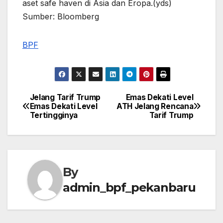
aset safe haven di Asia dan Eropa.(yds)
Sumber: Bloomberg
BPF
Jelang Tarif Trump
Emas Dekati Level
Post
Emas Dekati Level
ATH Jelang Rencana
Tertingginya
Tarif Trump
navigation
By
admin_bpf_pekanbaru