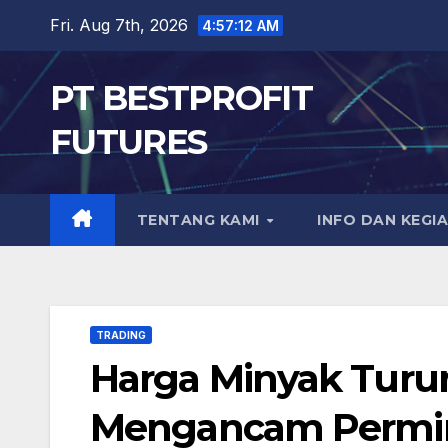
Skip
Fri. Aug 7th, 2026
4:57:13 AM
to
content
PT BESTPROFIT
FUTURES
TENTANG KAMI
INFO DAN KEGI
TRADING
Harga Minyak Turun
Mengancam Permi