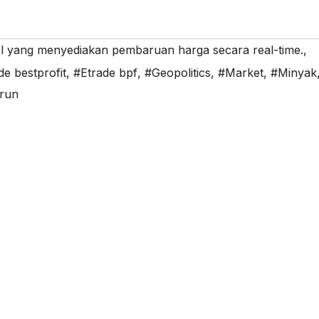
el yang menyediakan pembaruan harga secara real-time.
,
de bestprofit
,
#Etrade bpf
,
#Geopolitics
,
#Market
,
#Minyak
run