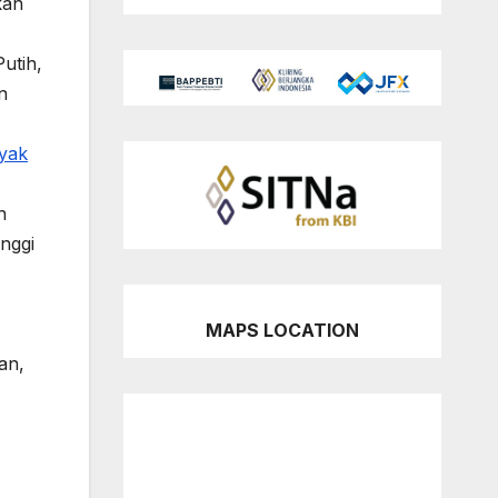
kan
utih,
n
yak
n
nggi
MAPS LOCATION
an,