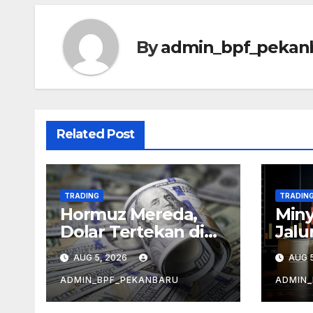
By
admin_bpf_pekan
Related Post
TRADING
TRADIN
Hormuz Mereda,
Miny
Dolar Tertekan di
Jalu
Bawah 100
Ber
AUG 5, 2026
AUG 5
ADMIN_BPF_PEKANBARU
ADMIN_