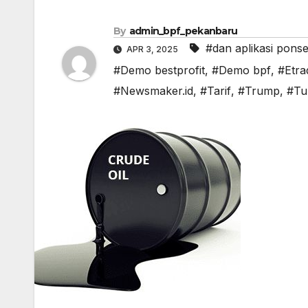
By
admin_bpf_pekanbaru
#dan aplikasi pons
APR 3, 2025
#Demo bestprofit
,
#Demo bpf
,
#Etra
#Newsmaker.id
,
#Tarif
,
#Trump
,
#Tu