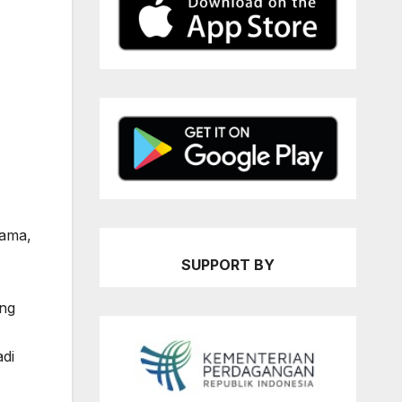
tama,
SUPPORT BY
ng
adi