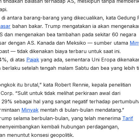
kan tindakan balasan terhadap AS, meskipun tanpa memberi
api.
 di antara barang-barang yang dikecualikan, kata Gedung P
asar
bahan bakar. Trump mengatakan ia akan mengenaka
S dan mengenakan bea tambahan pada sekitar 60 negara
esar dengan AS. Kanada dan Meksiko — sumber utama
Min
st — tidak dikenakan biaya terbaru untuk saat ini.
%, di atas
Pajak
yang ada, sementara Uni Eropa dikenaka
berlaku setelah tengah malam Sabtu dan bea yang lebih ti
kok itu brutal,” kata Robert Rennie, kepala penelitian
rp. “Sulit untuk tidak melihat perkiraan awal dari
r 29% sebagai hal yang sangat negatif terhadap pertumbuh
ermintaan
Minyak
mentah di bulan-bulan mendatang.”
i Trump selama berbulan-bulan, yang telah menerima
Tarif
, menyeimbangkan kembali hubungan perdagangan,
n menuntut konsesi geopolitik.