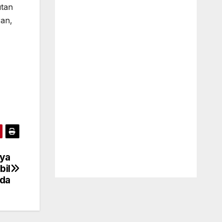
utan
ran,
nya
bil
Ada