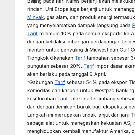
Beijing pada hari Kamis berjanji akan melaku
rincian. Uni Eropa juga berjanji untuk menangg
Minyak
, gas alam, dan produk energi termasuk
yang menyelamatkan dampak langsung pada
P
Tarif
minimum 10% pada semua eksportir ke A
dengan ketidakseimbangan perdagangan terb
mentah untuk penyuling di Midwest dan Gulf Coa
Tiongkok dikenakan
Tarif
tambahan sebesar 34
pungutan sebesar 20%.
Tarif
impor dasar akan 
akan berlaku pada tanggal 9 April.
“Gabungan
Tarif
sebesar 54% pada ekspor Tiong
komoditas dan karbon untuk Westpac Banking Co
keseluruhan
Tarif
rata-rata tertimbang sebesa
dan dengan demikian buruk bagi ekspektasi p
Langkah ini merupakan tindak lanjut dari janj
sebagai alat untuk menegaskan kekuatan AS
menghidupkan kembali manufaktur Amerika, da