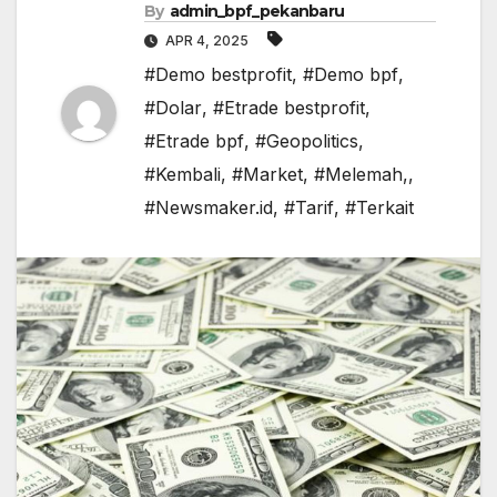
By
admin_bpf_pekanbaru
APR 4, 2025
#Demo bestprofit
,
#Demo bpf
,
#Dolar
,
#Etrade bestprofit
,
#Etrade bpf
,
#Geopolitics
,
#Kembali
,
#Market
,
#Melemah,
,
#Newsmaker.id
,
#Tarif
,
#Terkait