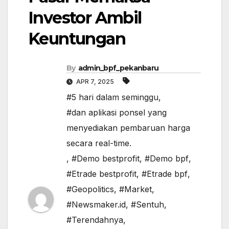
Investor Ambil
Keuntungan
By
admin_bpf_pekanbaru
APR 7, 2025
#5 hari dalam seminggu
,
#dan aplikasi ponsel yang
menyediakan pembaruan harga
secara real-time.
,
#Demo bestprofit
,
#Demo bpf
,
#Etrade bestprofit
,
#Etrade bpf
,
#Geopolitics
,
#Market
,
#Newsmaker.id
,
#Sentuh
,
#Terendahnya
,