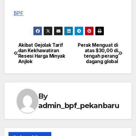
BPF
Akibat Gejolak Tarif
Perak Menguat di
Post
dan Kekhawatiran
atas $30,00 di
Resesi Harga Minyak
tengah perang
navigation
Anjlok
dagang global
By
admin_bpf_pekanbaru