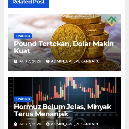
Related Post
TRADING
Pound Tertekan, Dolar Makin
Kuat
AUG 7, 2026
ADMIN_BPF_PEKANBARU
TRADING
Hormuz Belum Jelas, Minyak
Terus Menanjak
AUG 7, 2026
ADMIN_BPF_PEKANBARU