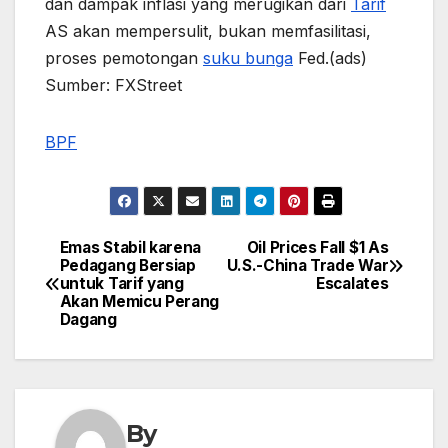
dan dampak inflasi yang merugikan dari
Tarif
AS akan mempersulit, bukan memfasilitasi,
proses pemotongan
suku bunga
Fed.(ads)
Sumber: FXStreet
BPF
Emas Stabil karena
Oil Prices Fall $1 As
Post
Pedagang Bersiap
U.S.-China Trade War
untuk Tarif yang
Escalates
navigation
Akan Memicu Perang
Dagang
By