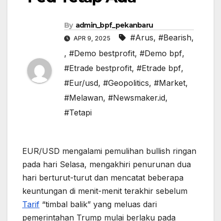
By
admin_bpf_pekanbaru
#Arus
,
#Bearish,
APR 9, 2025
,
#Demo bestprofit
,
#Demo bpf
,
#Etrade bestprofit
,
#Etrade bpf
,
#Eur/usd
,
#Geopolitics
,
#Market
,
#Melawan
,
#Newsmaker.id
,
#Tetapi
EUR/USD mengalami pemulihan bullish ringan
pada hari Selasa, mengakhiri penurunan dua
hari berturut-turut dan mencatat beberapa
keuntungan di menit-menit terakhir sebelum
Tarif
“timbal balik” yang meluas dari
pemerintahan Trump mulai berlaku pada