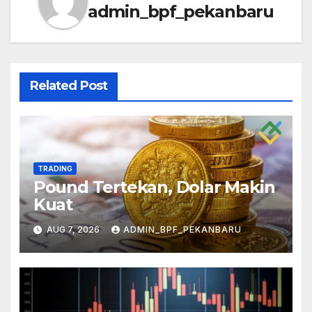
admin_bpf_pekanbaru
Related Post
TRADING
Pound Tertekan, Dolar Makin
Kuat
AUG 7, 2026
ADMIN_BPF_PEKANBARU