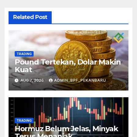
Related Post
TRADING
Pound Tertekan, Dolar Makin
Kuat
AUG 7, 2026
ADMIN_BPF_PEKANBARU
TRADING
Hormuz Belum Jelas, Minyak
Terus Menanjak