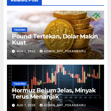
TRADING
Pound Tertekan, Dolar Makin
Kuat
AUG 7, 2026
ADMIN_BPF_PEKANBARU
TRADING
Hormuz Belum Jelas, Minyak
Terus Menanjak
AUG 7, 2026
ADMIN_BPF_PEKANBARU