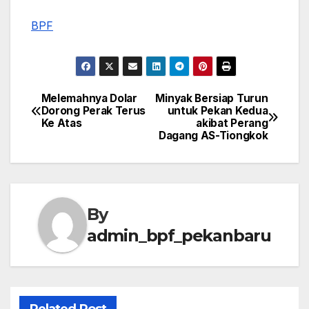
BPF
Melemahnya Dolar
Minyak Bersiap Turun
Post
Dorong Perak Terus
untuk Pekan Kedua
Ke Atas
akibat Perang
navigation
Dagang AS-Tiongkok
By
admin_bpf_pekanbaru
Related Post