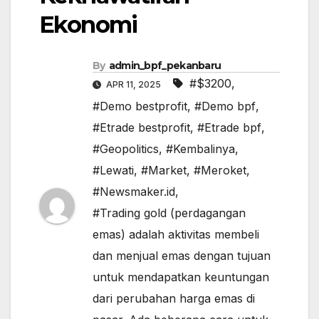
Ekonomi
By
admin_bpf_pekanbaru
#$3200
,
APR 11, 2025
#Demo bestprofit
,
#Demo bpf
,
#Etrade bestprofit
,
#Etrade bpf
,
#Geopolitics
,
#Kembalinya
,
#Lewati
,
#Market
,
#Meroket
,
#Newsmaker.id
,
#Trading gold (perdagangan
emas) adalah aktivitas membeli
dan menjual emas dengan tujuan
untuk mendapatkan keuntungan
dari perubahan harga emas di