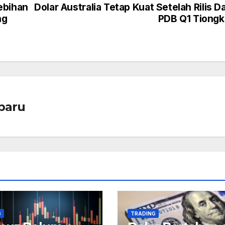
ebihan
Dolar Australia Tetap Kuat Setelah Rilis D
ng
PDB Q1 Tiong
baru
G
TRADING