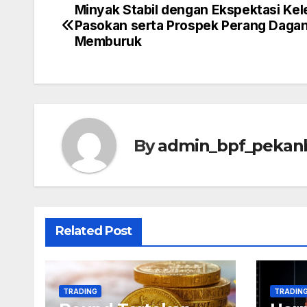
Minyak Stabil dengan Ekspektasi Kel
Post
Pasokan serta Prospek Perang Daga
navigation
Memburuk
By
admin_bpf_pekan
Related Post
TRADING
TRADIN