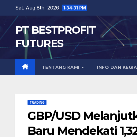
Skip
Sat. Aug 8th, 2026
1:34:32 PM
to
content
PT BESTPROFIT
FUTURES
TENTANG KAMI
INFO DAN KEGI
TRADING
GBP/USD Melanjutka
Baru Mendekati 1,3