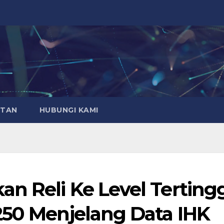
ATAN
HUBUNGI KAMI
n Reli Ke Level Terting
250 Menjelang Data IHK