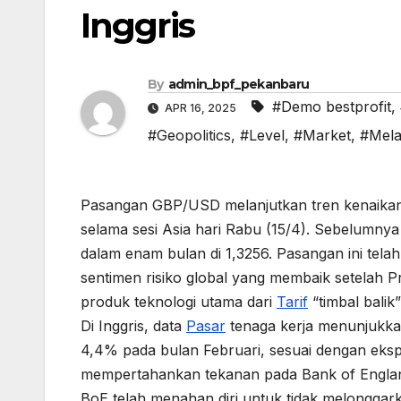
Inggris
By
admin_bpf_pekanbaru
#Demo bestprofit
,
APR 16, 2025
#Geopolitics
,
#Level
,
#Market
,
#Mela
Pasangan GBP/USD melanjutkan tren kenaikan
selama sesi Asia hari Rabu (15/4). Sebelumnya 
dalam enam bulan di 1,3256. Pasangan ini te
sentimen risiko global yang membaik setela
produk teknologi utama dari
Tarif
“timbal balik
Di Inggris, data
Pasar
tenaga kerja menunjukkan
4,4% pada bulan Februari, sesuai dengan eks
mempertahankan tekanan pada Bank of Englan
BoE telah menahan diri untuk tidak melonggar