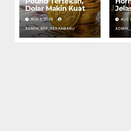
Pound Tertekan,
Hor
Dolar Makin Kuat
Jela
Men
AUG 7, 2026
AUG 7
ADMIN_BPF_PEKANBARU
ADMIN_