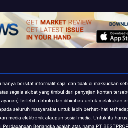
i hanya bersifat informatif saja. dan tidak di maksudkan s
b atas segala akibat yang timbul dari penyajian konten ters
ayanan) terlebih dahulu dan dihimbau untuk melakukan an
epada seluruh masyarakat untuk lebih berhati-hati terha
media elektronik ataupun sosial media. Untuk itu harus 
ksi Perdagangan Berjangka adalah atas nama PT BESTPR