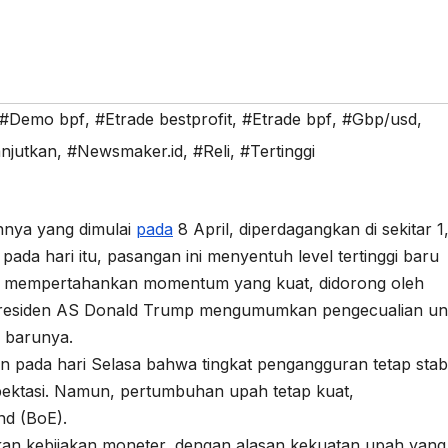
#Demo bpf
,
#Etrade bestprofit
,
#Etrade bpf
,
#Gbp/usd
,
njutkan
,
#Newsmaker.id
,
#Reli
,
#Tertinggi
nya yang dimulai
pada
8 April, diperdagangkan di sekitar 1
pada hari itu, pasangan ini menyentuh level tertinggi baru
lah mempertahankan momentum yang kuat, didorong oleh
h Presiden AS Donald Trump mengumumkan pengecualian un
” barunya.
 pada hari Selasa bahwa tingkat pengangguran tetap stabi
pektasi. Namun, pertumbuhan upah tetap kuat,
d (BoE).
kan kebijakan moneter, dengan alasan kekuatan upah yang