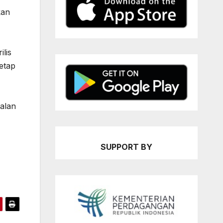
kan
lis
etap
ualan
SUPPORT BY