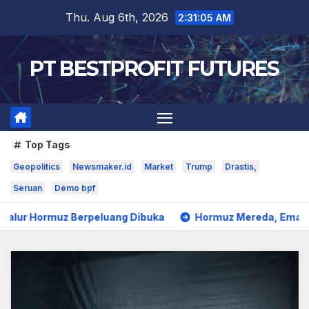
Skip
Thu. Aug 6th, 2026
2:31:05 AM
to
content
PT BESTPROFIT FUTURES
Top Tags
Geopolitics
Newsmaker.id
Market
Trump
Drastis,
Seruan
Demo bpf
 Hormuz Berpeluang Dibuka
Hormuz Mereda, Emas Bertah