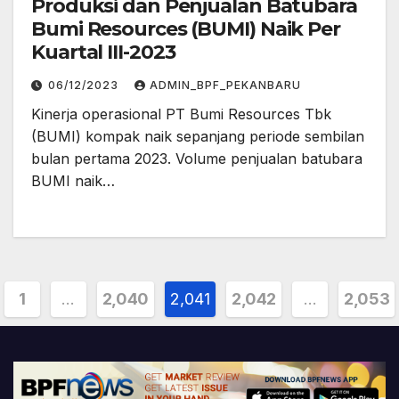
Produksi dan Penjualan Batubara
Bumi Resources (BUMI) Naik Per
Kuartal III-2023
06/12/2023
ADMIN_BPF_PEKANBARU
Kinerja operasional PT Bumi Resources Tbk
(BUMI) kompak naik sepanjang periode sembilan
bulan pertama 2023. Volume penjualan batubara
BUMI naik…
ts
1
…
2,040
2,041
2,042
…
2,053
ination