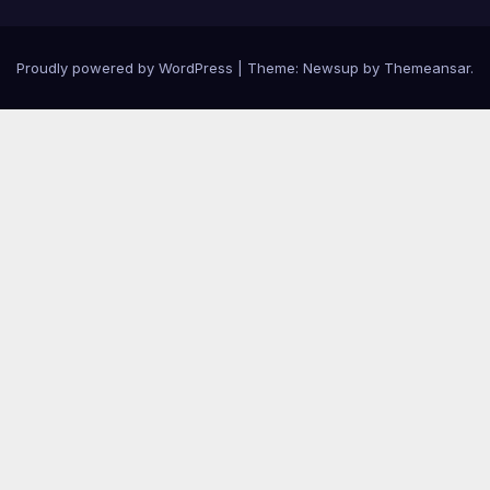
Proudly powered by WordPress
|
Theme:
Newsup
by
Themeansar
.