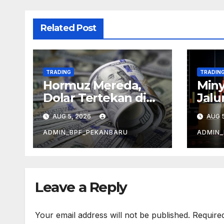
Related Post
TRADING
TRADIN
Hormuz Mereda,
Miny
Dolar Tertekan di
Jalu
Bawah 100
Ber
AUG 5, 2026
AUG 5
ADMIN_BPF_PEKANBARU
ADMIN_
Leave a Reply
Your email address will not be published.
Require