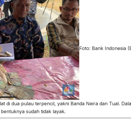
Foto: Bank Indonesia (
at di dua pulau terpencil, yakni Banda Neira dan Tual. Dal
entuknya sudah tidak layak.