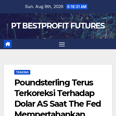
Skip
Sun. Aug 9th, 2026
6:18:31 AM
to
content
PT BESTPROFIT FUTURES
TRADING
Poundsterling Terus
Terkoreksi Terhadap
Dolar AS Saat The Fed
Mempertahankan