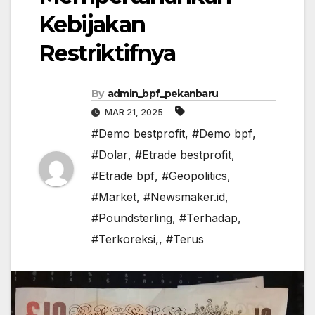
Kebijakan
Restriktifnya
By
admin_bpf_pekanbaru
MAR 21, 2025
#Demo bestprofit
,
#Demo bpf
,
#Dolar
,
#Etrade bestprofit
,
#Etrade bpf
,
#Geopolitics
,
#Market
,
#Newsmaker.id
,
#Poundsterling
,
#Terhadap
,
#Terkoreksi,
,
#Terus