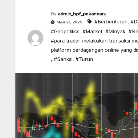
By
admin_bpf_pekanbaru
#Berbenturan
,
#D
MAR 21, 2025
#Geopolitics
,
#Market
,
#Minyak
,
#Ne
#para trader melakukan transaksi m
platform perdagangan online yang d
,
#Sanksi
,
#Turun