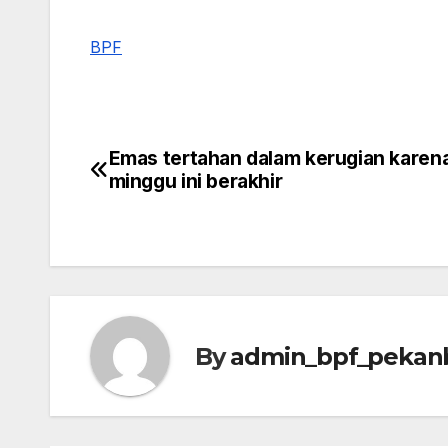
BPF
Emas tertahan dalam kerugian karena 
Post
minggu ini berakhir
navigation
By
admin_bpf_pekan