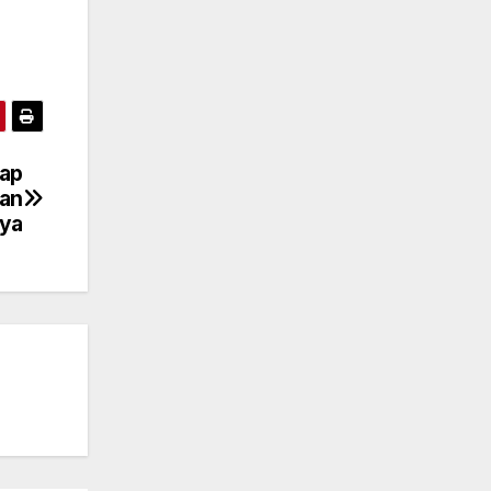
dap
kan
nya