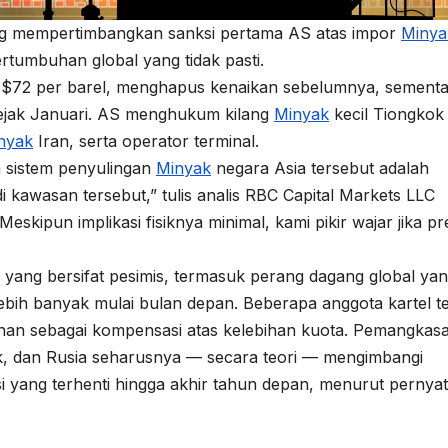
ng mempertimbangkan sanksi pertama AS atas impor
Minya
tumbuhan global yang tidak pasti.
 $72 per barel, menghapus kenaikan sebelumnya, sement
ejak Januari. AS menghukum kilang
Minyak
kecil Tiongkok
nyak
Iran, serta operator terminal.
 sistem penyulingan
Minyak
negara Asia tersebut adalah
 di kawasan tersebut,” tulis analis RBC Capital Markets LLC
skipun implikasi fisiknya minimal, kami pikir wajar jika pr
 yang bersifat pesimis, termasuk perang dagang global ya
h banyak mulai bulan depan. Beberapa anggota kartel t
han sebagai kompensasi atas kelebihan kuota. Pemangkas
k, dan Rusia seharusnya — secara teori — mengimbangi
 yang terhenti hingga akhir tahun depan, menurut pernya