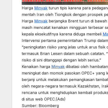
Harga
Minyak
turun tipis karena para pedaga
mentah Iran oleh Tiongkok dengan prospek per
Harga
Minyak
berjangka Brent turun di bawah
masih mencatat kenaikan mingguan terbesar s
kepala eksekutifnya karena diduga membeli
Mi
Intervensi pertama pemerintahan Trump dalam
“peningkatan risiko yang jelas untuk arus fisik
termasuk Brian Leisen dalam sebuah catatan. “Me
risiko di sini ditanggapi dengan lebih serius.”
Kenaikan harga
Minyak
dibatasi oleh hambatan
meningkat dan momok pasokan OPEC+ yang lebi
berjanji untuk melakukan pemangkasan tamba
oleh negara-negara termasuk Kazakhstan, Ira
rencana untuk menghidupkan kembali produksi
di situs web OPEC.(Ads)
Sumber: Bloomberg