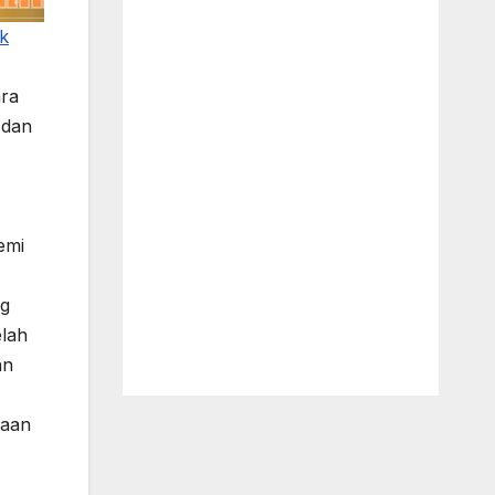
k
ara
 dan
emi
ng
elah
an
taan