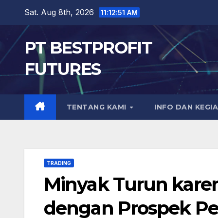
Skip
Sat. Aug 8th, 2026
11:12:52 AM
to
content
PT BESTPROFIT
FUTURES
TENTANG KAMI
INFO DAN KEGI
TRADING
Minyak Turun kare
dengan Prospek P