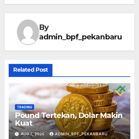
By
admin_bpf_pekanbaru
Related Post
TRADING
Pound Tertekan, Dolar Makin
Kuat
AUG 7, 2026
ADMIN_BPF_PEKANBARU