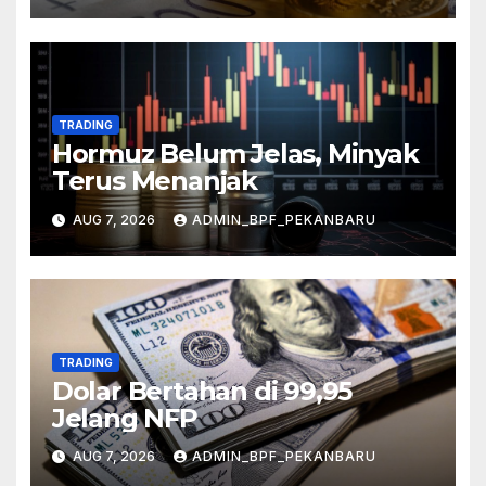
TRADING
Hormuz Belum Jelas, Minyak
Terus Menanjak
AUG 7, 2026
ADMIN_BPF_PEKANBARU
TRADING
Dolar Bertahan di 99,95
Jelang NFP
AUG 7, 2026
ADMIN_BPF_PEKANBARU