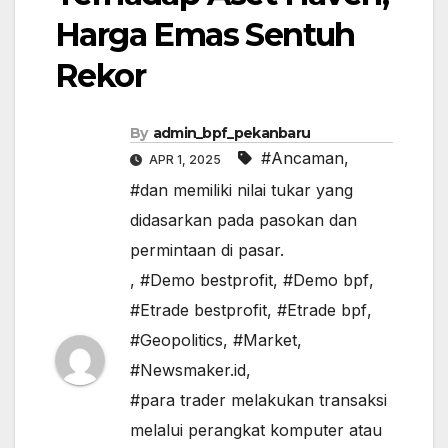
Harga Emas Sentuh
Rekor
By
admin_bpf_pekanbaru
#Ancaman
,
APR 1, 2025
#dan memiliki nilai tukar yang
didasarkan pada pasokan dan
permintaan di pasar.
,
#Demo bestprofit
,
#Demo bpf
,
#Etrade bestprofit
,
#Etrade bpf
,
#Geopolitics
,
#Market
,
#Newsmaker.id
,
#para trader melakukan transaksi
melalui perangkat komputer atau