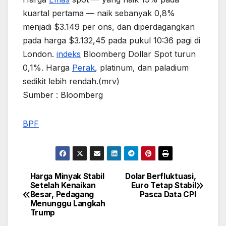
kuartal pertama — naik sebanyak 0,8%
menjadi $3.149 per ons, dan diperdagangkan
pada harga $3.132,45 pada pukul 10:36 pagi di
London.
indeks
Bloomberg Dollar Spot turun
0,1%. Harga
Perak
, platinum, dan paladium
sedikit lebih rendah.(mrv)
Sumber : Bloomberg
BPF
Harga Minyak Stabil
Dolar Berfluktuasi,
Post
Setelah Kenaikan
Euro Tetap Stabil
Besar, Pedagang
Pasca Data CPI
navigation
Menunggu Langkah
Trump