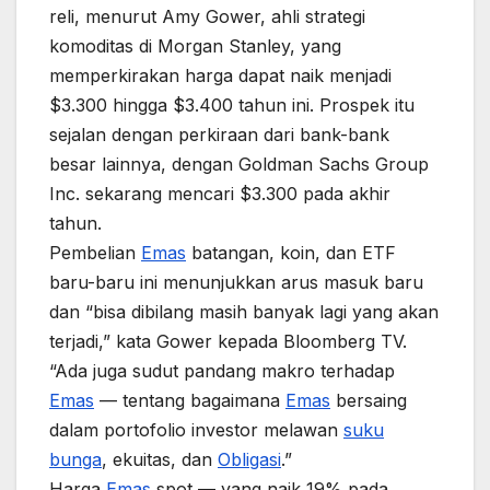
reli, menurut Amy Gower, ahli strategi
komoditas di Morgan Stanley, yang
memperkirakan harga dapat naik menjadi
$3.300 hingga $3.400 tahun ini. Prospek itu
sejalan dengan perkiraan dari bank-bank
besar lainnya, dengan Goldman Sachs Group
Inc. sekarang mencari $3.300 pada akhir
tahun.
Pembelian
Emas
batangan, koin, dan ETF
baru-baru ini menunjukkan arus masuk baru
dan “bisa dibilang masih banyak lagi yang akan
terjadi,” kata Gower kepada Bloomberg TV.
“Ada juga sudut pandang makro terhadap
Emas
— tentang bagaimana
Emas
bersaing
dalam portofolio investor melawan
suku
bunga
, ekuitas, dan
Obligasi
.”
Harga
Emas
spot — yang naik 19% pada