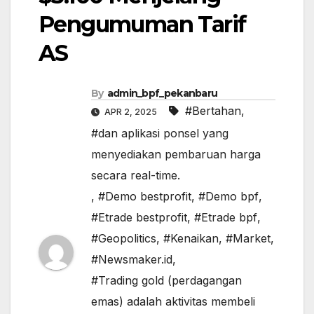
Pengumuman Tarif
AS
By
admin_bpf_pekanbaru
#Bertahan
,
APR 2, 2025
#dan aplikasi ponsel yang
menyediakan pembaruan harga
secara real-time.
,
#Demo bestprofit
,
#Demo bpf
,
#Etrade bestprofit
,
#Etrade bpf
,
#Geopolitics
,
#Kenaikan
,
#Market
,
#Newsmaker.id
,
#Trading gold (perdagangan
emas) adalah aktivitas membeli