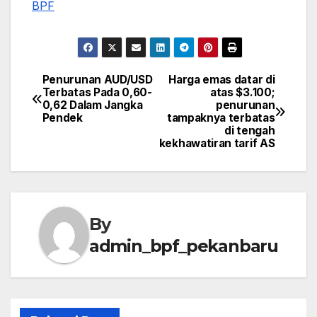
BPF
Penurunan AUD/USD
Harga emas datar di
Post
Terbatas Pada 0,60-
atas $3.100;
0,62 Dalam Jangka
penurunan
navigation
Pendek
tampaknya terbatas
di tengah
kekhawatiran tarif AS
By
admin_bpf_pekanbaru