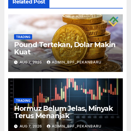
Related Post
TRADING
Pound Tertekan, Dolar Makin
Kuat
AUG 7, 2026
ADMIN_BPF_PEKANBARU
TRADING
Hormuz Belum Jelas, Minyak
Terus Menanjak
AUG 7, 2026
ADMIN_BPF_PEKANBARU