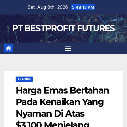
Skip
Sat. Aug 8th, 2026
5:48:13 AM
to
content
PT BESTPROFIT FUTURES
TRADING
Harga Emas Bertahan
Pada Kenaikan Yang
Nyaman Di Atas
$3.100 Menjelang