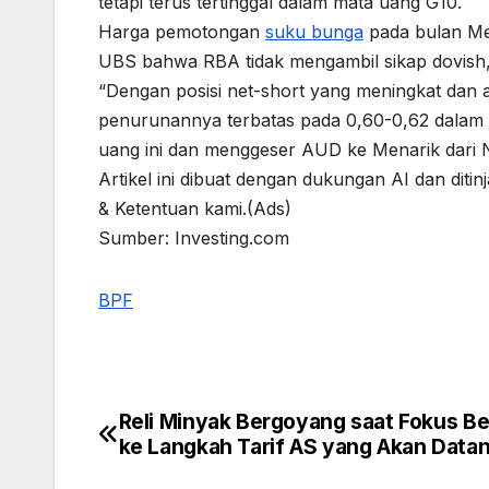
tetapi terus tertinggal dalam mata uang G10.
Harga pemotongan
suku bunga
pada bulan Mei
UBS bahwa RBA tidak mengambil sikap dovish, t
“Dengan posisi net-short yang meningkat dan 
penurunannya terbatas pada 0,60-0,62 dalam 
uang ini dan menggeser AUD ke Menarik dari Ne
Artikel ini dibuat dengan dukungan AI dan ditinj
& Ketentuan kami.(Ads)
Sumber: Investing.com
BPF
Reli Minyak Bergoyang saat Fokus Be
Post
ke Langkah Tarif AS yang Akan Data
navigation