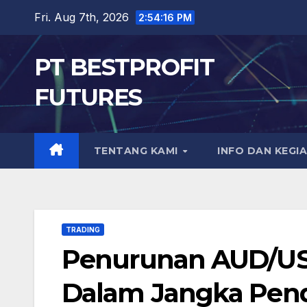
Skip
Fri. Aug 7th, 2026
2:54:17 PM
to
content
PT BESTPROFIT
FUTURES
TENTANG KAMI
INFO DAN KEGI
TRADING
Penurunan AUD/USD
Dalam Jangka Pen