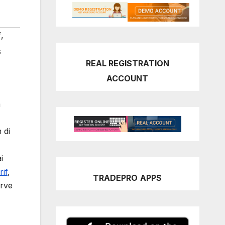
f
,
s
REAL REGISTRATION
ACCOUNT
a
 di
i
rif
,
TRADEPRO
APPS
erve