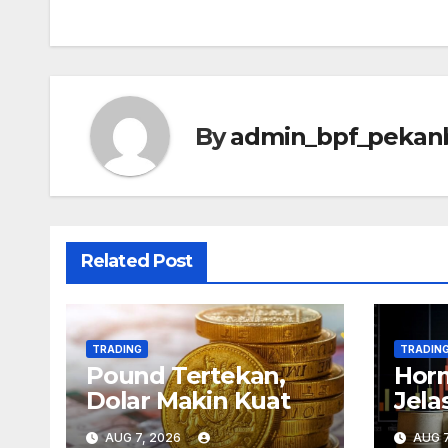
By
admin_bpf_pekan
Related Post
TRADING
TRADIN
Pound Tertekan,
Hor
Dolar Makin Kuat
Jela
Men
AUG 7, 2026
AUG 7