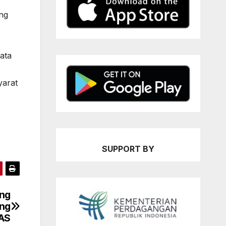
ang
ata
yarat
SUPPORT BY
ang
ang
AS