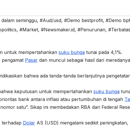
i dalam seminggu
,
#Aud/usd
,
#Demo bestprofit
,
#Demo bp
politics
,
#Market
,
#Newsmaker.id
,
#Penurunan
,
#Terbata
kan untuk mempertahankan
suku bunga
tunai pada 4,1%.
leh pengamat
Pasar
dan muncul sebagai hasil dari meredany
ikasikan bahwa ada tanda-tanda berlanjutnya pengetatan
n bahwa keputusan untuk mempertahankan
suku bunga
tuna
rioritas bank antara inflasi atau pertumbuhan di tengah
Ta
 nomor satu”. Sikap ini membedakan RBA dari Federal Res
) terhadap
Dolar
AS (USD) mengalami sedikit peningkatan,