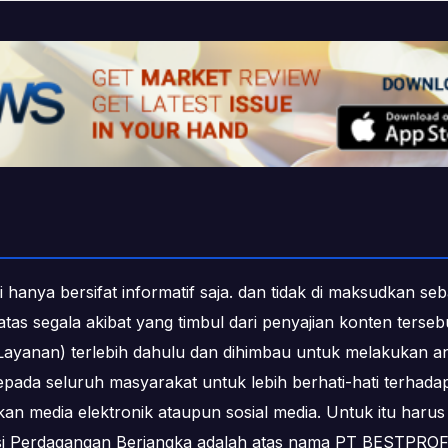
i hanya bersifat informatif saja. dan tidak di maksudkan s
b atas segala akibat yang timbul dari penyajian konten ters
ayanan) terlebih dahulu dan dihimbau untuk melakukan an
epada seluruh masyarakat untuk lebih berhati-hati terha
media elektronik ataupun sosial media. Untuk itu harus 
ksi Perdagangan Berjangka adalah atas nama PT BESTPR