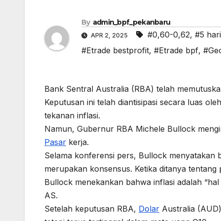
By
admin_bpf_pekanbaru
#0,60-0,62
,
#5 har
APR 2, 2025
#Etrade bestprofit
,
#Etrade bpf
,
#Geo
Bank Sentral Australia (RBA) telah memutus
Keputusan ini telah diantisipasi secara luas o
tekanan inflasi.
Namun, Gubernur RBA Michele Bullock mengind
Pasar
kerja.
Selama konferensi pers, Bullock menyataka
merupakan konsensus. Ketika ditanya tentang p
Bullock menekankan bahwa inflasi adalah “hal
AS.
Setelah keputusan RBA,
Dolar
Australia (AUD