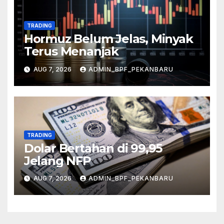
TRADING
Hormuz Belum Jelas, Minyak
Terus Menanjak
AUG 7, 2026
ADMIN_BPF_PEKANBARU
TRADING
Dolar Bertahan di 99,95
Jelang NFP
AUG 7, 2026
ADMIN_BPF_PEKANBARU