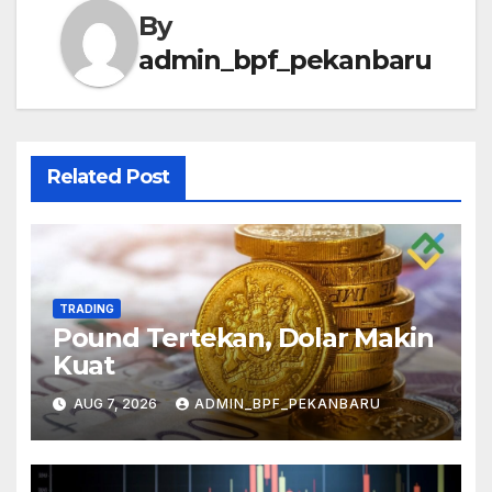
By
admin_bpf_pekanbaru
Related Post
TRADING
Pound Tertekan, Dolar Makin
Kuat
AUG 7, 2026
ADMIN_BPF_PEKANBARU